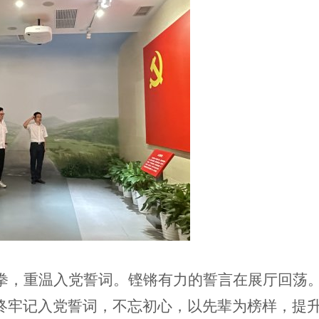
拳，重温入党誓词。铿锵有力的誓言在展厅回荡。
终牢记入党誓词，不忘初心，以先辈为榜样，提升