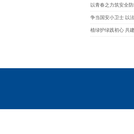
以青春之力筑安全防
争当国安小卫士 以
植绿护绿践初心 共建