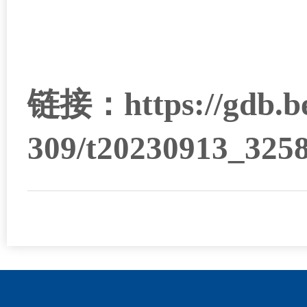
链接：https://gdb.bei
309/t20230913_325