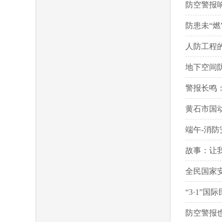
防空警报
防患未“
人防工程
地下空间防
警报长鸣：
黄石市国
端午-消防
故事：让
全民国家
“3·1”
防空警报