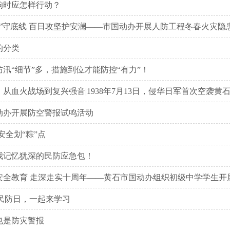
响时应怎样行动？
燃”守底线 百日攻坚护安澜——市国动办开展人防工程冬春火灾隐
的分类
汛“细节”多，措施到位才能防控“有力”！
从血火战场到复兴强音|1938年7月13日，侵华日军首次空袭黄石
动办开展防空警报试鸣活动
安全划“粽”点
我记忆犹深的民防应急包！
安全教育 走深走实十周年——黄石市国动办组织初级中学学生开
国际民防日，一起来学习
也是防灾警报