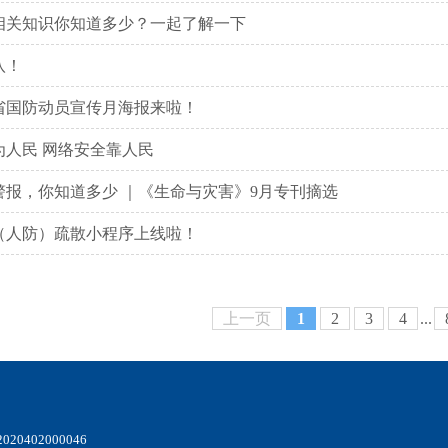
相关知识你知道多少？一起了解一下
八！
全省国防动员宣传月海报来啦！
为人民 网络安全靠人民
警报，你知道多少 ｜《生命与灾害》9月专刊摘选
（人防）疏散小程序上线啦！
上一页
1
2
3
4
...
20402000046