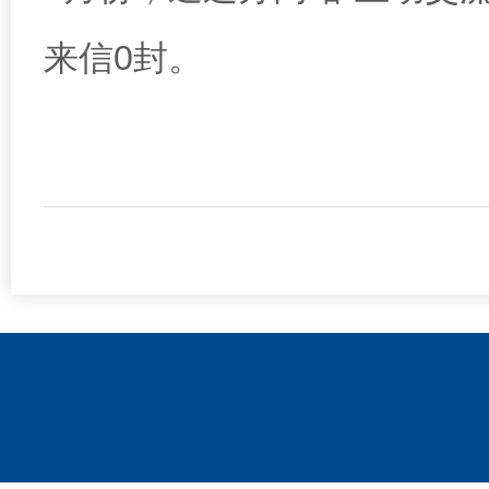
来信0封
。