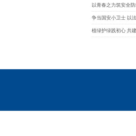
以青春之力筑安全防
争当国安小卫士 以
植绿护绿践初心 共建