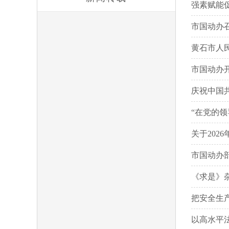
强素赋能促
市国动办
黄石市人
市国动办
庆祝中国
“在党的
关于202
市国动办
《求是》
把安全生
以高水平