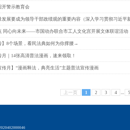
召开警示教育会
量发展要成为领导干部政绩观的重要内容（深入学习贯彻习近平新时
点 同心向未来——市国动办联合市工人文化宫开展文体联谊活动
传】8个场景，看民法典如何为你撑腰→
传月｜14张高清普法漫画，速来领取！
宣传月】“漫画释法，典亮生活”主题普法宣传漫画
上一页
1
2
3
4
...
20402000046