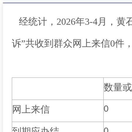
经统计，
2026
年3
-4
月
，
黄
诉”共收到群众网上来信0
件
数量或
网上来信
0
到期应办结
0