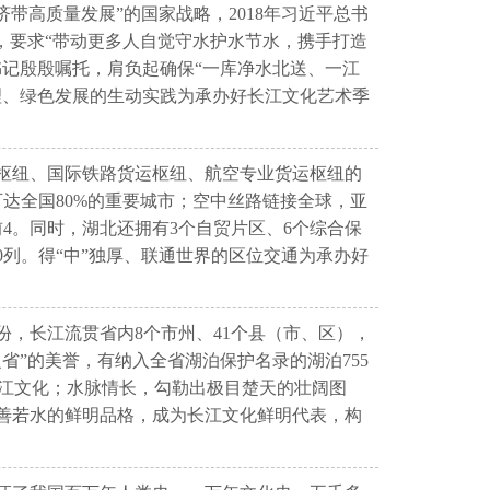
带高质量发展”的国家战略，2018年习近平总书
，要求“带动更多人自觉守水护水节水，携手打造
记殷殷嘱托，肩负起确保“一库净水北送、一江
理、绿色发展的生动实践为承办好长江文化艺术季
枢纽、国际铁路货运枢纽、航空专业货运枢纽的
达全国80%的重要城市；空中丝路链接全球，亚
4。同时，湖北还拥有3个自贸片区、6个综合保
00列。得“中”独厚、联通世界的区位交通为承办好
，长江流贯省内8个市州、41个县（市、区），
”的美誉，有纳入全省湖泊保护名录的湖泊755
的长江文化；水脉情长，勾勒出极目楚天的壮阔图
善若水的鲜明品格，成为长江文化鲜明代表，构