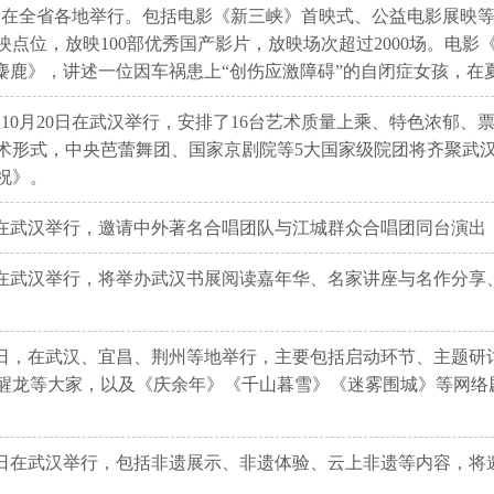
31日在全省各地举行。包括电影《新三峡》首映式、公益电影展映
放映点位，放映100部优秀国产影片，放映场次超过2000场。
麋鹿》，讲述一位因车祸患上“创伤应激障碍”的自闭症女孩，
日至10月20日在武汉举行，安排了16台艺术质量上乘、特色浓郁
术形式，中央芭蕾舞团、国家京剧院等5大国家级院团将齐聚武
祝》。
月9日在武汉举行，邀请中外著名合唱团队与江城群众合唱团同台演
29日在武汉举行，将举办武汉书展阅读嘉年华、名家讲座与名作分
0月27日，在武汉、宜昌、荆州等地举行，主要包括启动环节、主
醒龙等大家，以及《庆余年》《千山暮雪》《迷雾围城》等网络
月28日在武汉举行，包括非遗展示、非遗体验、云上非遗等内容，将