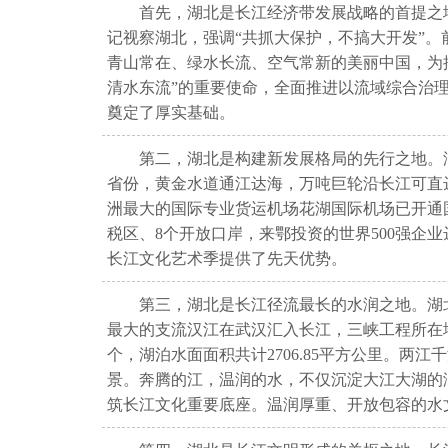
首先，湖北是长江经济带发展战略的首提之地
记视察湖北，强调“共抓大保护，不搞大开发”
青山常在、绿水长流、空气常新的美丽中国，为
清水东流”的重要使命，全面推进以流域综合治
奠定了厚实基础。
第二，湖北是构建新发展格局的先行之地。
省份，黄金水道通江达海，万吨巨轮沿长江可直达
洲最大的国际专业货运机场花湖国际机场已开通国
税区、8个开放口岸，来鄂投资的世界500强企业
长江文化艺术季提供了先天优势。
第三，湖北是长江径流最长的水润之地。湖
最大的支流汉江在武汉汇入长江，三峡工程所在地
个，湖泊水面面积共计2706.85平方公里。
景。奔腾的江，温润的水，不仅沉淀大江大湖的
筑长江文化重要底座。温润厚重、开放包容的水