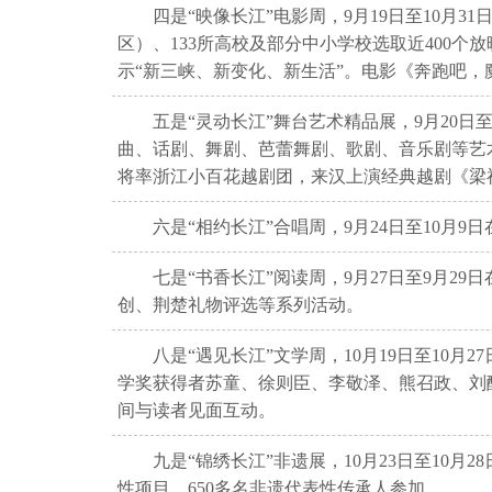
四是“映像长江”电影周，9月19日至10月
区）、133所高校及部分中小学校选取近400个
示“新三峡、新变化、新生活”。电影《奔跑吧，
五是“灵动长江”舞台艺术精品展，9月20
曲、话剧、舞剧、芭蕾舞剧、歌剧、音乐剧等艺
将率浙江小百花越剧团，来汉上演经典越剧《梁
六是“相约长江”合唱周，9月24日至10
七是“书香长江”阅读周，9月27日至9月
创、荆楚礼物评选等系列活动。
八是“遇见长江”文学周，10月19日至1
学奖获得者苏童、徐则臣、李敬泽、熊召政、刘
间与读者见面互动。
九是“锦绣长江”非遗展，10月23日至10
性项目、650多名非遗代表性传承人参加。