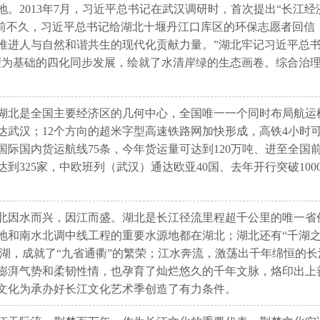
。2013年7月，习近平总书记在武汉调研时，首次提出“长江经济
。前不久，习近平总书记给湖北十堰丹江口库区的环保志愿者回信
推进人与自然和谐共生的现代化贡献力量。”湖北牢记习近平总书
理为基础的四化同步发展，绘就了水清岸绿的生态画卷。综合治
湖北是全国主要经济区的几何中心，全国唯一一个同时布局航运
武汉；12个方向的超米字型高速铁路网加快形成，高铁4小时可
际国内货运航线75条，今年货运量可达到120万吨、进至全国前
达到325家，中欧班列（武汉）通达欧亚40国、去年开行突破10
北因水而兴，因江而盛。湖北是长江径流里程超千公里的唯一省份
和南水北调中线工程的重要水源地都在湖北；湖北还有“千湖之省
两江千湖，成就了“九省通衢”的繁荣；江水奔流，激荡出千年绵恒
澎湃气势和柔韧性情，也孕育了灿烂悠久的千年文脉，烙印出上
文化为承办好长江文化艺术季创造了有力条件。