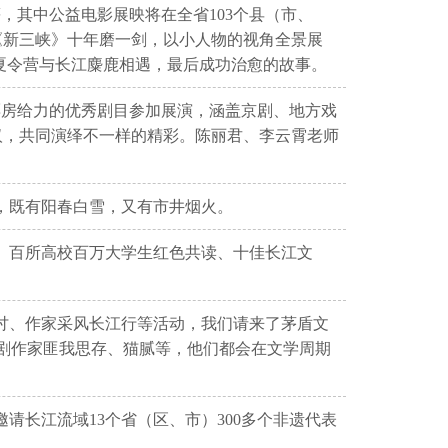
等，其中公益电影展映将在全省103个县（市、
电影《新三峡》十年磨一剑，以小人物的视角全景展
在夏令营与长江麋鹿相遇，最后成功治愈的故事。
、票房给力的优秀剧目参加展演，涵盖京剧、地方戏
汉，共同演绎不一样的精彩。陈丽君、李云霄老师
出，既有阳春白雪，又有市井烟火。
享、百所高校百万大学生红色共读、十佳长江文
题研讨、作家采风长江行等活动，我们请来了茅盾文
剧作家匪我思存、猫腻等，他们都会在文学周期
邀请长江流域13个省（区、市）300多个非遗代表