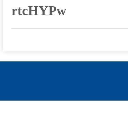
rtcHYPw