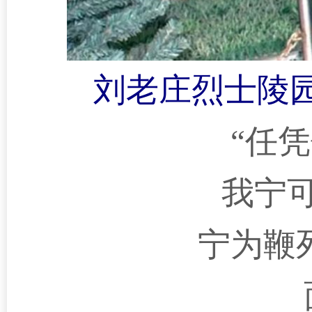
刘老庄烈士陵
“任
我宁
宁为鞭