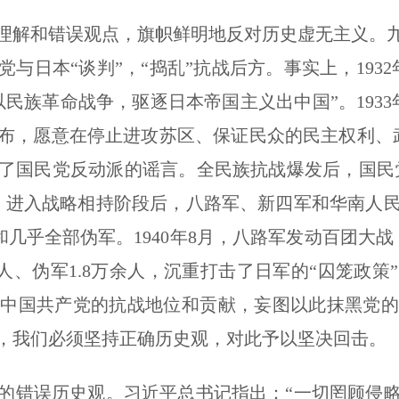
解和错误观点，旗帜鲜明地反对历史虚无主义。九
与日本“谈判”，“捣乱”抗战后方。事实上，1932
民族革命战争，驱逐日本帝国主义出中国”。1933
布，愿意在停止进攻苏区、保证民众的民主权利、
了国民党反动派的谣言。全民族抗战爆发后，国民党
，进入战略相持阶段后，八路军、新四军和华南人
和几乎全部伪军。1940年8月，八路军发动百团大战
81人、伪军1.8万余人，沉重打击了日军的“囚笼政
杀中国共产党的抗战地位和贡献，妄图以此抹黑党的
，我们必须坚持正确历史观，对此予以坚决回击。
错误历史观。习近平总书记指出：“一切罔顾侵略