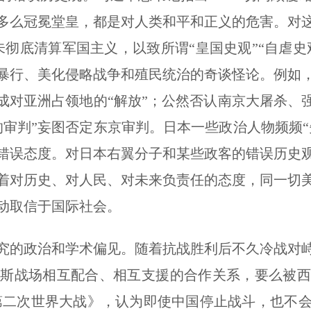
多么冠冕堂皇，都是对人类和平和正义的危害。对
彻底清算军国主义，以致所谓“皇国史观”“自虐史
暴行、美化侵略战争和殖民统治的奇谈怪论。例如
成对亚洲占领地的“解放”；公然否认南京大屠杀、
审判”妄图否定东京审判。日本一些政治人物频频“
错误态度。对日本右翼分子和某些政客的错误历史
着对历史、对人民、对未来负责任的态度，同一切
动取信于国际社会。
的政治和学术偏见。随着抗战胜利后不久冷战对峙
西斯战场相互配合、相互支援的合作关系，要么被西
《第二次世界大战》，认为即使中国停止战斗，也不