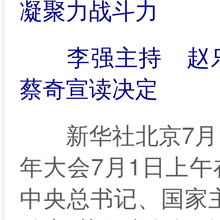
凝聚力战斗力
李强主持 赵
蔡奇宣读决定
新华社北京7月1
年大会7月1日上
中央总书记、国家