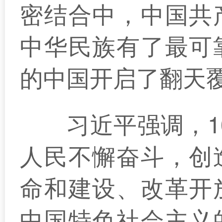
密结合中，中国共
中华民族有了最可
的中国开启了翻天
习近平强调，10
人民不懈奋斗，创
命和建设、改革开
中国特色社会主义