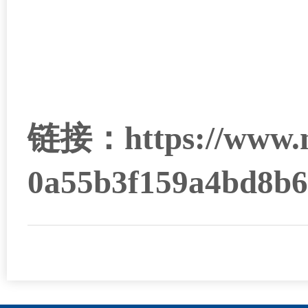
链接：https://www.new
0a55b3f159a4bd8b6