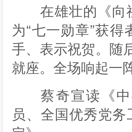
在雄壮的《向祖
为“七一勋章”获
手、表示祝贺。随后
就座。全场响起一
蔡奇宣读《中共
员、全国优秀党务