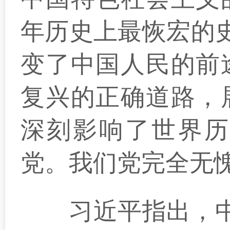
年历史上最恢宏的史
变了中国人民的前
复兴的正确道路，
深刻影响了世界历
党。我们党完全无
习近平指出，中国