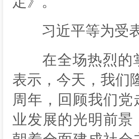
定》。
习近平等为受表彰
在全场热烈的掌
表示，今天，我们隆
周年，回顾我们党
业发展的光明前景
朝着全面建成社会