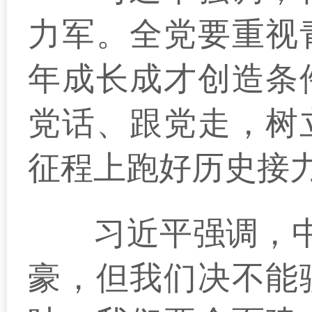
力军。全党要重视
年成长成才创造条
党话、跟党走，树
征程上跑好历史接
习近平强调，中国
豪，但我们决不能