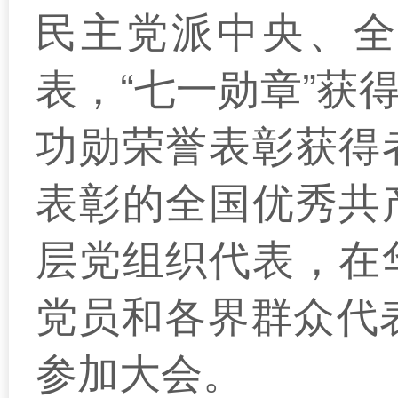
民主党派中央、全
表，“七一勋章”获
功勋荣誉表彰获得
表彰的全国优秀共
层党组织代表，在
党员和各界群众代表
参加大会。