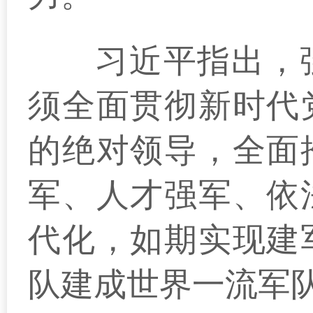
习近平指出，强
须全面贯彻新时代
的绝对领导，全面
军、人才强军、依
代化，如期实现建
队建成世界一流军