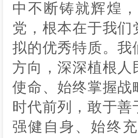
中不断铸就辉煌，
党，根本在于我们
拟的优秀特质。我
方向，深深植根人
使命、始终掌握战
时代前列，敢于善
强健自身、始终充