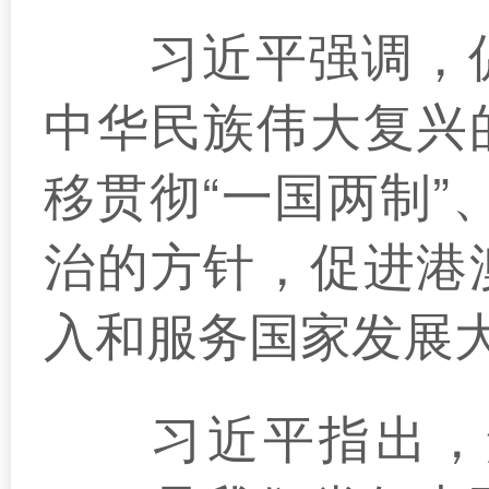
习近平强调，促
中华民族伟大复兴
移贯彻“一国两制”
治的方针，促进港
入和服务国家发展
习近平指出，解