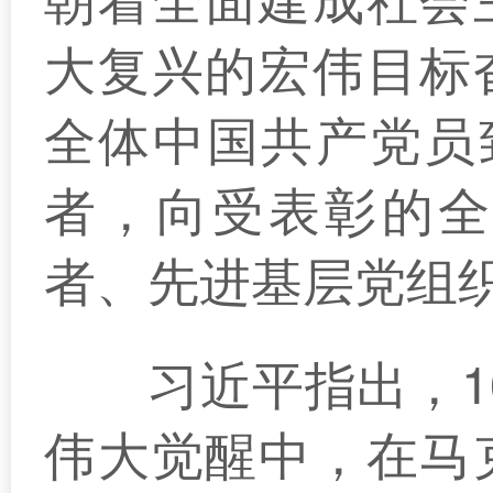
大复兴的宏伟目标
全体中国共产党员
者，向受表彰的全
者、先进基层党组
习近平指出，10
伟大觉醒中，在马