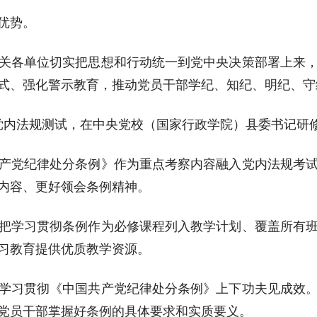
优势。
关各单位切实把思想和行动统一到党中央决策部署上来
式、强化警示教育，推动党员干部学纪、知纪、明纪、守
的党内法规测试，在中央党校（国家行政学院）县委书记研
产党纪律处分条例》作为重点考察内容融入党内法规考
内容、更好领会条例精神。
把学习贯彻条例作为必修课程列入教学计划、覆盖所有
习教育提供优质教学资源。
学习贯彻《中国共产党纪律处分条例》上下功夫见成效
党员干部掌握好条例的具体要求和实质要义。