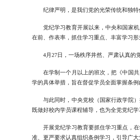
纪律严明，是我们党的光荣传统和独特
党纪学习教育开展以来，中央和国家机
在前、作表率，抓住学习重点、丰富学习形
4月27日，一场秩序井然、严肃认真
在学制一个月以上的班次，把《中国共
学的具体举措，旨在督促学员全面掌握条例
与此同时，中央党校（国家行政学院）
既做好校内学员课程辅导，也为全党党纪学
开展党纪学习教育要抓住学习重点，在
准、更严要求认真组织条例学习，引导广大