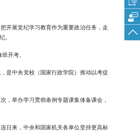
，把开展党纪学习教育作为重要政治任务，走
纪。
修班开考。
试，是中央党校（国家行政学院）推动以考促
班次，举办学习贯彻条例专题课集体备课会，
。连日来，中央和国家机关各单位坚持更高标