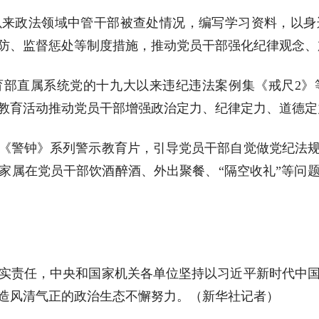
以来政法领域中管干部被查处情况，编写学习资料，以身
防、监督惩处等制度措施，推动党员干部强化纪律观念、
育部直属系统党的十九大以来违纪违法案例集《戒尺2》
教育活动推动党员干部增强政治定力、纪律定力、道德定
部《警钟》系列警示教育片，引导党员干部自觉做党纪法
家属在党员干部饮酒醉酒、外出聚餐、“隔空收礼”等问
实责任，中央和国家机关各单位坚持以习近平新时代中
造风清气正的政治生态不懈努力。（新华社记者）