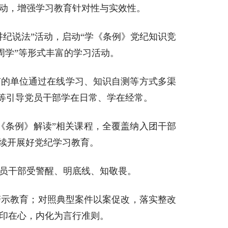
动，增强学习教育针对性与实效性。
纪说法”活动，启动“学《条例》党纪知识竞
周学”等形式丰富的学习活动。
有的单位通过在线学习、知识自测等方式多渠
”等引导党员干部学在日常、学在经常。
《条例》解读”相关课程，全覆盖纳入团干部
续开展好党纪学习教育。
员干部受警醒、明底线、知敬畏。
警示教育；对照典型案件以案促改，落实整改
印在心，内化为言行准则。