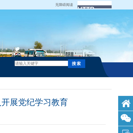
无障碍阅读
入开展党纪学习教育