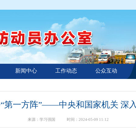
新闻中心
工作动态
公众互动
好“第一方阵”——中央和国家机关 深
来源：学习强国 时间：2024-05-09 11:12