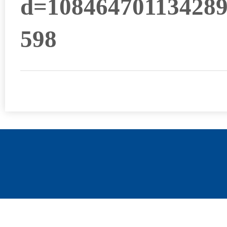
d=10846470113428
598