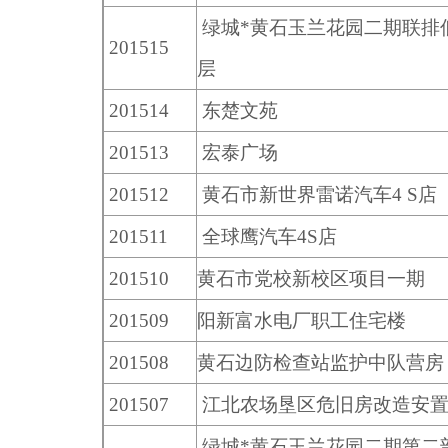
绿城*黄石玉兰花园二期联排
201515
层
201514
东楚文苑
201513
宏泰广场
201512
黄石市新世界雷诺汽车4 S店
201511
全球鹰汽车4S店
201510
黄石市党校新校区项目一期
201509
阳新富水电厂职工住宅楼
201508
黄石边防检查站监护中队营房
201507
江北农场垦区危旧房改造安
绿城*黄石玉兰花园二期第二