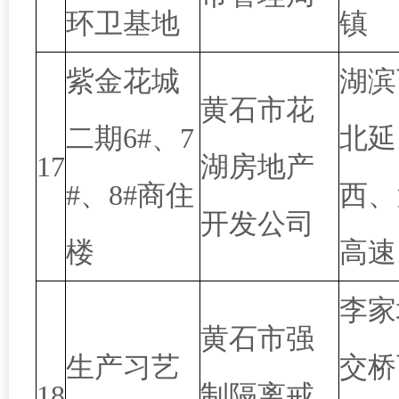
环卫基地
镇
紫金花城
湖滨
黄石市花
二期6#、7
北延
17
湖房地产
#、8#商住
西、
开发公司
楼
高速
李家
黄石市强
生产习艺
交桥
18
制隔离戒