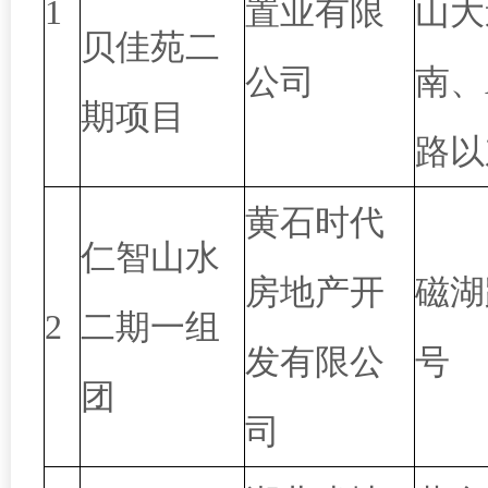
1
置业有限
山大
贝佳苑二
公司
南、
期项目
路以
黄石时代
仁智山水
房地产开
磁湖
2
二期一组
发有限公
号
团
司