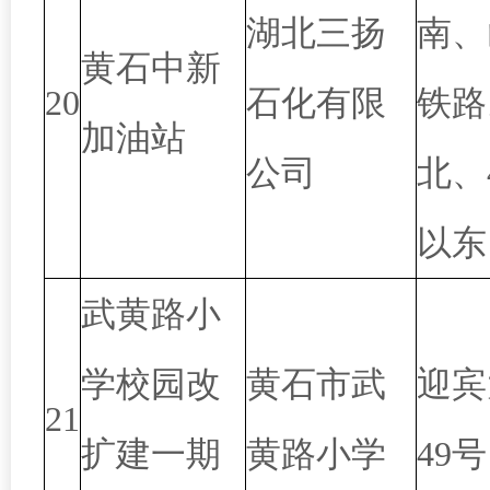
湖北三扬
南、
黄石中新
20
石化有限
铁路
加油站
公司
北、
以东
武黄路小
学校园改
黄石市武
迎宾
21
扩建一期
黄路小学
49号