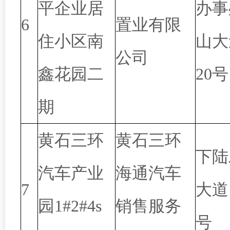
平企业居
办事
6
置业有限
住小区南
山大
公司
鑫花园二
20号
期
黄石三环
黄石三环
下陆
汽车产业
海通汽车
7
大道
园1#2#4s
销售服务
号