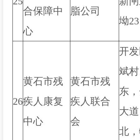
25
新闸
合保障中
脂公司
坳2
心
开发
斌村
黄石市残
黄石市残
东，
26
疾人康复
疾人联合
大道
中心
会
北，