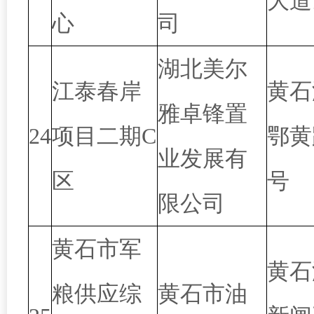
大道
心
司
湖北美尔
江泰春岸
黄石
雅卓锋置
24
项目二期C
鄂黄
业发展有
区
号
限公司
黄石市军
黄石
粮供应综
黄石市油