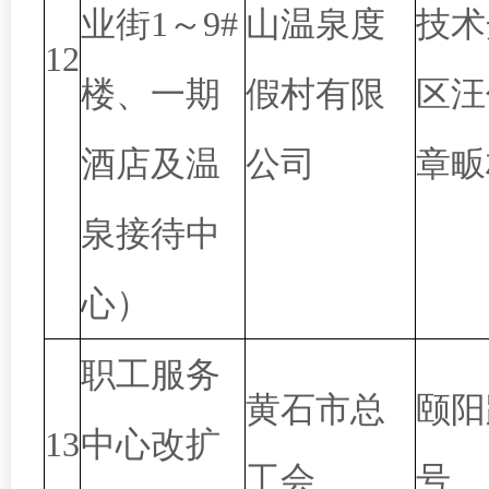
业街1～9#
山温泉度
技术
12
楼、一期
假村有限
区汪
酒店及温
公司
章畈
泉接待中
心）
职工服务
黄石市总
颐阳
13
中心改扩
工会
号