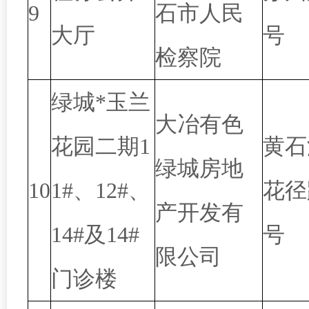
9
石市人民
大厅
号
检察院
绿城*玉兰
大冶有色
花园二期1
黄石
绿城房地
10
1#、12#、
花径
产开发有
14#及14#
号
限公司
门诊楼