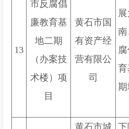
市反腐倡
展
廉教育基
黄石市国
南
地二期
有资产经
13
腐
（办案技
营有限公
育
术楼）项
司
期
目
黄石市城
下