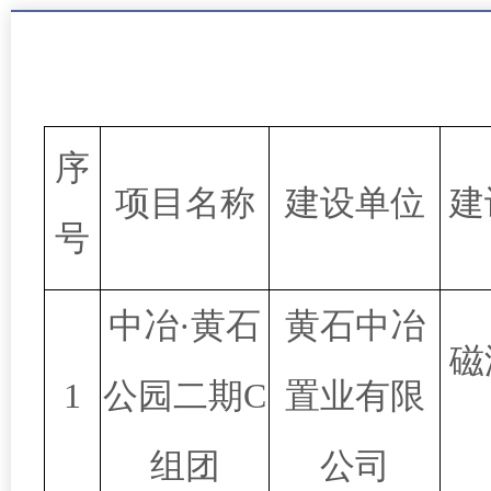
序
项目名称
建设单位
建
号
中冶·黄石
黄石中冶
磁
1
公园二期C
置业有限
组团
公司