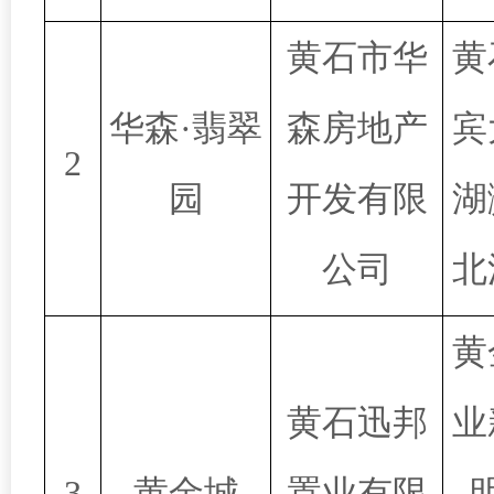
黄石市华
黄
华森·翡翠
森房地产
宾
2
园
开发有限
湖
公司
北
黄
黄石迅邦
业
3
黄金城
置业有限