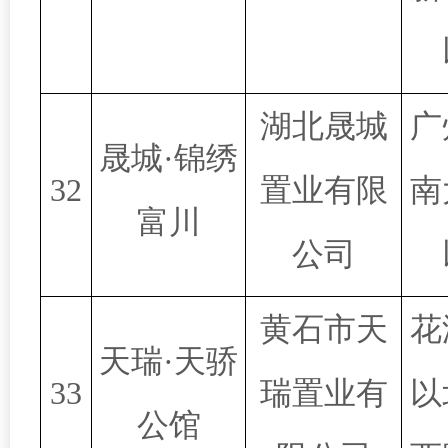
湖北晟城
广
晟城·锦绣
32
置业有限
南
富川
公司
黄石市天
花
天瑞·天骄
33
瑞置业有
以
公馆