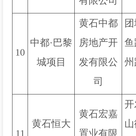
有限公司
黄石中都
团
中都·巴黎
房地产开
鱼
10
城项目
发有限公
州
司
开
黄石宏嘉
黄石恒大
山
11
置业有限