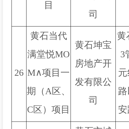
目
司
黄石当代
黄
黄石坤宝
满堂悦MO
3
房地产开
26
M∧项目一
元
发有限公
期（A区、
路
司
C区）项目
安