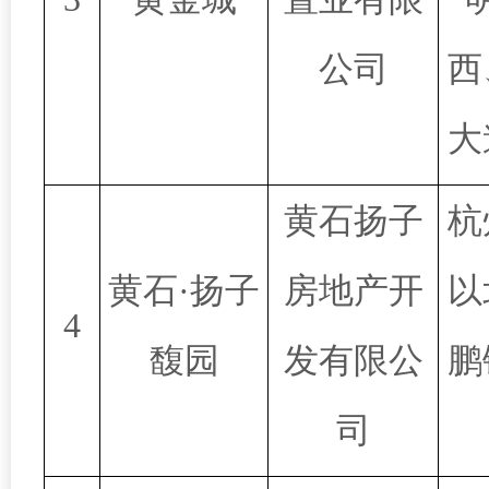
公司
西
大
黄石扬子
杭
黄石·扬子
房地产开
以
4
馥园
发有限公
鹏
司