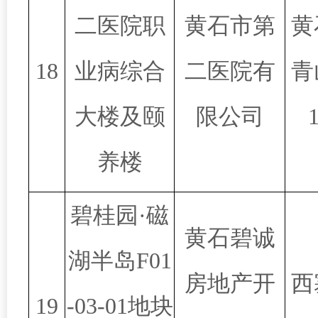
二医院职
黄石市第
黄
18
业病综合
二医院有
青
大楼及颐
限公司
养楼
碧桂园·磁
黄石碧诚
湖半岛F01
房地产开
西
19
-03-01地块