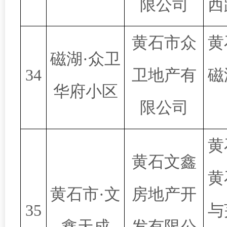
限公司
西
黄石市众
黄
磁湖·众卫
34
卫地产有
磁
华府小区
限公司
黄
黄石文鑫
黄
黄石市·文
房地产开
35
与
鑫天成
发有限公