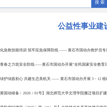
搜 索
公益性事业建
化急救技能培训 筑牢应急保障防线 —— 黄石市国动办救护员专题.
青春之力筑安全防线——黄石市国动办开展“全民国家安全教育日”.
绿护绿践初心 共建生态美机关 —— 黄石市国动办开展 3・12 植树.
黄国动竣备﹝2026﹞01号】湖北师范大学文理学院搬迁项目扩建工