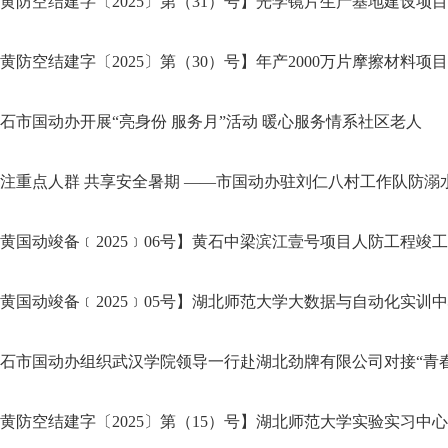
黄防空结建字〔2025〕第（31）号】光学镜片生产基地建设项目应
黄防空结建字〔2025〕第（30）号】年产2000万片摩擦材料项目应
石市国动办开展“亮身份 服务月”活动 暖心服务情系社区老人
注重点人群 共享安全暑期 ——市国动办驻刘仁八村工作队防溺水.
黄国动竣备﹝2025﹞06号】黄石中梁滨江壹号项目人防工程竣工验
黄国动竣备﹝2025﹞05号】湖北师范大学大数据与自动化实训中心
石市国动办组织武汉学院领导一行赴湖北劲牌有限公司对接“青春飞
黄防空结建字〔2025〕第（15）号】湖北师范大学实验实习中心项