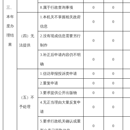
三、
8.
属于行政查询事项
0
0
本年
1.
本机关不掌握相关政府
0
0
度办
信息
理结
（四）无
2.
没有现成信息需要另行
0
0
果
法提供
制作
3.
补正后申请内容仍不明
0
0
确
1.
信访举报投诉类申请
0
0
2.
重复申请
0
0
3.
要求提供公开出版物
0
0
（五）不
4.
无正当理由大量反复申
予处理
0
0
请
5.
要求行政机关确认或重
0
0