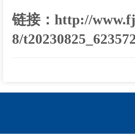
链接：http://www.fj.g
8/t20230825_62357