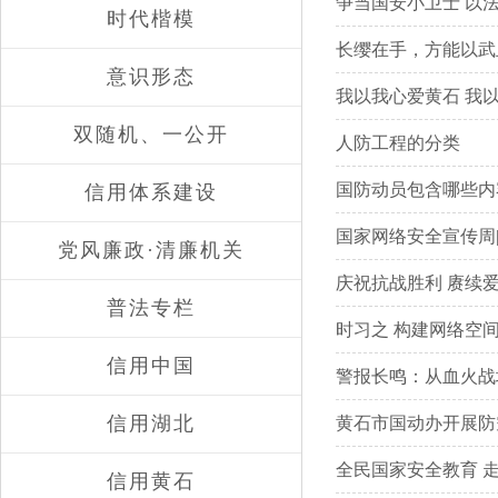
争当国安小卫士 以
时代楷模
长缨在手，方能以武
意识形态
我以我心爱黄石 我
双随机、一公开
人防工程的分类
国防动员包含哪些内
信用体系建设
国家网络安全宣传周
党风廉政·清廉机关
庆祝抗战胜利 赓续爱
普法专栏
时习之 构建网络空
信用中国
警报长鸣：从血火战场
信用湖北
黄石市国动办开展防
全民国家安全教育 
信用黄石