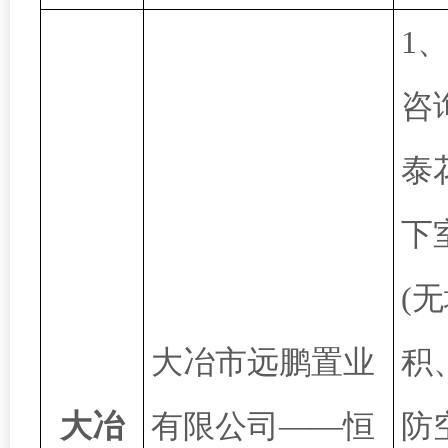
1
咨
泰
下
(
大冶市远鹏置业
积
大冶
有限公司
——恒
防