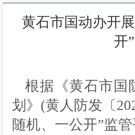
黄石
市
国动
办开展
开
根据《黄石市
国
划
》(
黄
人防
发〔
20
随机
、
一公开”监管