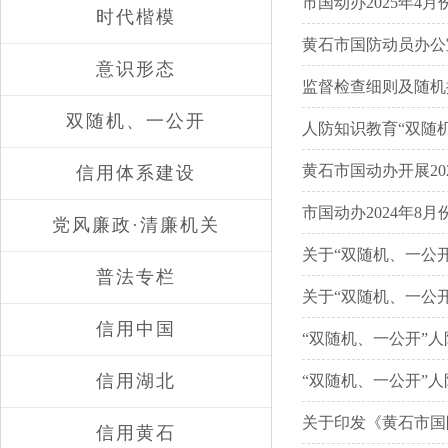
市国动办2025年4
时代楷模
黄石市国防动员办公
意识形态
监督检查细则及随机
双随机、一公开
人防知识教育“双随
黄石市国动办开展20
信用体系建设
市国动办2024年8
党风廉政·清廉机关
关于“双随机、一公
普法专栏
关于“双随机、一公
信用中国
“双随机、一公开”
信用湖北
“双随机、一公开”
关于印发《黄石市国
信用黄石