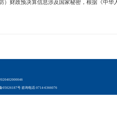
防
）财政预决算信息涉及国家秘密，根据《中华
20402000046
备05026187号 咨询电话:0714-6366076