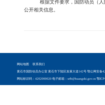
根据文件要求，国防动员（
人
公开相关信息。
网站地图
联系我们
黄石市国防动员办公室 黄石市下陆区发展大道142号
鄂公网安备420
网站标识码：4202000020 电子邮箱：srfb@huangshi.gov.cn 鄂ICP