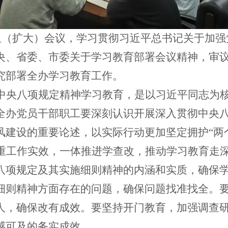
党组（扩大）会议，学习贯彻习近平总书记关于加
央、省委、市委关于学习教育部署会议精神，审
究部署全办学习教育工作。
中央八项规定精神学习教育，是以习近平同志为
全办党员干部职工要深刻认识开展深入贯彻中央
建设的重要论述，以实际行动更加坚定拥护“两个
重工作实效，一体推进学查改，推动学习教育走
八项规定及其实施细则精神的内涵和实质，确保
细则精神方面存在的问题，确保问题找准找全。
人，确保改有成效。要坚持开门教育，加强调查
感可及的务实成效。