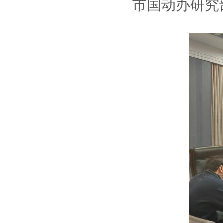
市国动办研究