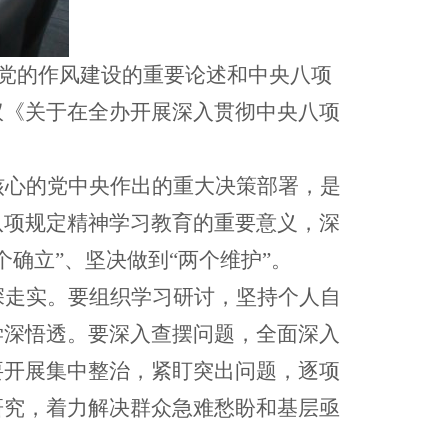
强党的作风建设的重要论述和中央八项
议《关于在全办开展深入贯彻中央八项
核心的党中央作出的重大决策部署，是
八项规定精神学习教育的重要意义，深
确立”、坚决做到“两个维护”。
深走实。要组织学习研讨，坚持个人自
学深悟透。要深入查摆问题，全面深入
要开展集中整治，紧盯突出问题，逐项
研究，着力解决群众急难愁盼和基层亟