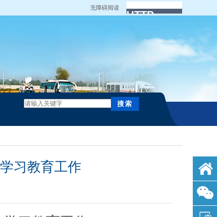
无障碍阅读
学习教育工作