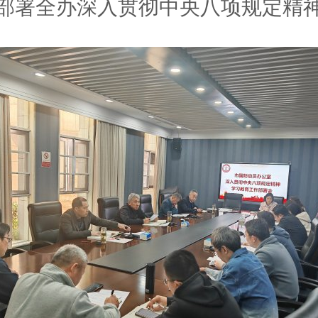
部署全办深入贯彻中央八项规定精