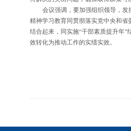
会议强调，要加强组织领导，发
精神学习教育同贯彻落实党中央和省
结合起来，同实施“干部素质提升年”
效转化为推动工作的实绩实效。