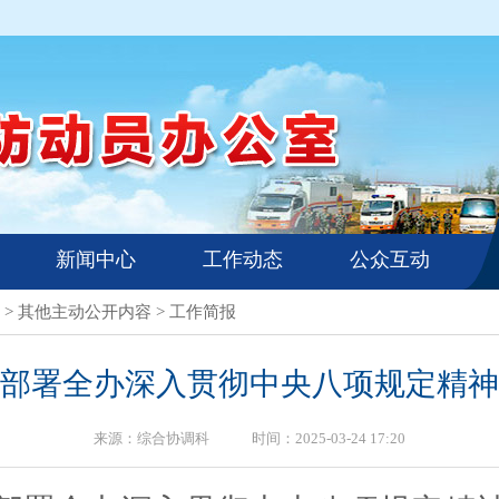
新闻中心
工作动态
公众互动
>
其他主动公开内容
>
工作简报
部署全办深入贯彻中央八项规定精神
来源：综合协调科 时间：2025-03-24 17:20