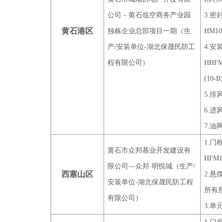
公司－黄石临空商务产业园
3.密
黄石港区
独栋企业总部项目一期（生
HM102
产/安装单位-湖北保晟民防工
4.
程有限公司）
HHFM1
(10-B)
5.
6.
7.
1.门
黄石市众邦基业开发建设有
HFM12
限公司—众邦·明悦城（生产/
西塞山区
2.悬
安装单位-湖北保晟民防工程
所有
有限公司）
3.