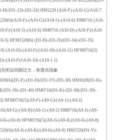
20(6)(D1-F)-(D1-H)/(D1-23)-(D1-24) HFM1220(6)(D1-
1-H)/(D1-23)-(D1-24) HM1220 (A10-F)-(A10-G)/A10-7
20(6)(A10-F)-(A10-G)/(A10-5)-(A10-6) HM0716 (A10-
10-F)/(A10-5)-(A10-6) HM0716 (A10-D)-(A10-F)/(A10-
10-5) HFM1520(6) (D1-B)-(D1-D)/(D1-34)-(D1-35)
6 (A10-D)-(A10-F)/(A10-10)-(A10-11) HFM0716(5)
D)-(A10-F)/(A10-10)-(A10-1 1)
门扇关闭后间隙过大，有透光现象
20(6)(D1-F)-(D1-H)/(D1-37)-(D1-38) HM1020(D1-K)-
)/(D1-39)-(D1-40) HM0716(D1-K)-(D1-M)/(D1-39)-
0) HFM0716(5)(A9-F)-(A9-G)/(A9-1)-(A9-2)
6(A9-G)-(A9-H)/(A9-1)-(A9-2) HM0716(A9-J)-(A9-
9-6)-(A9-8) HFM0716(5)(A9-J)-(A9-K)/(A9-6)-(A9-8)
20(6)(A9-J)-(A9-K)/(A9-6)-(A9-8) HM1520(D1-V)-