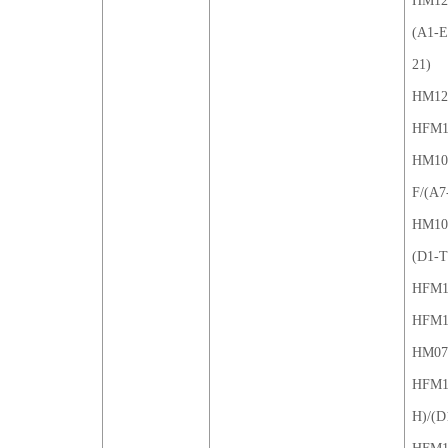
HM122
(A1-E
21)
HM122
HFM10
HM102
F/(A7
HM102
(D1-T
HFM10
HFM10
HM071
HFM12
H)/(D