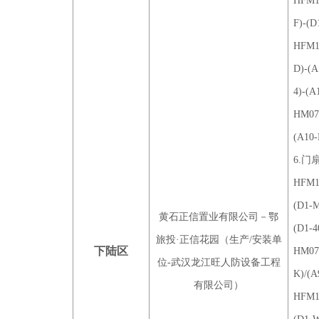
HFM15
F)-(D
HFM12
D)-(A
4)-(A
HM071
(A10-
6.
HFM10
(D1-M
黄石正信置业有限公司－鄂
(D1-4
旅投·正信花园（生产/安装单
下陆区
HM071
位-武汉龙江旺人防设备工程
K)/(A
有限公司）
HFM15