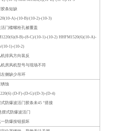
封胶条短缺
0(10-A)-(10-B)/(10-2)-(10-3)
安装活门槛螺栓孔被覆盖
220(6)(8-B)-(8-C)/(10-1)-(10-2) HHFM1520(6)(10-A)-
/(10-1)-(10-2)
排风机排风方向装反
进风机房风机型号与现场不符
油网左侧缺少吊环
框锈蚀
20(6) (D-F)-(D-G)/(D-3)-(D-4)
摆式防爆波活门胶条未45 °搭接
悬摆式防爆波活门
单元一防爆按钮损坏