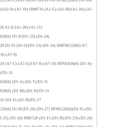
0 (A1-E)-(A1-J)/(A1-9)-(A1-10) HFM1220(6) (A1-D)-
)/(A1-9)-(A1-10) HM0716 (A1-G)-(A1-H)/(A1-20)-(A1-
0 A1-E/(A1-20)-(A1-21)
20(6) D1-P/(D1-23)-(D1-24)
0 D1-P)-(D1-Q/(D1-23)-(D1-24) HHFM1220(6) A7-
-8)-(A7-9)
0 (A7-C)-(A7-E)/(A7-9)-(A7-10) HFM1020(6) (D1-S)-
)/D1-31
20(6) (D1-S)-(D1-T)/D1-31
20(6) (D1-M)-(D1-N)/D1-31
6 (D1-F)-(D1-H)/D1-27
20(6) D1-H/(D1-26)-(D1-27) HFM1220(6)(D1-F)-(D1-
1-25)-(D1-26) HM1520 (D1-F)-(D1-H)/(D1-23)-(D1-24)