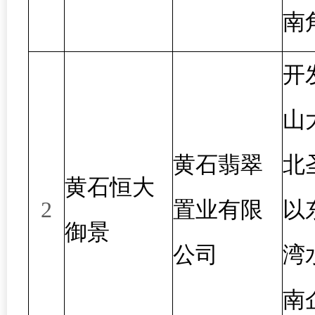
南
开
山
黄石翡翠
北
黄石恒大
2
置业有限
以
御景
公司
湾
南