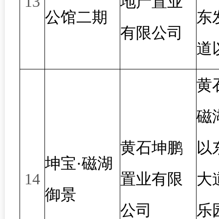
13
地产置业
公馆二期
东
有限公司
道
黄
磁
黄石坤鹏
以
坤宝·磁湖
14
置业有限
大
御景
公司
乐