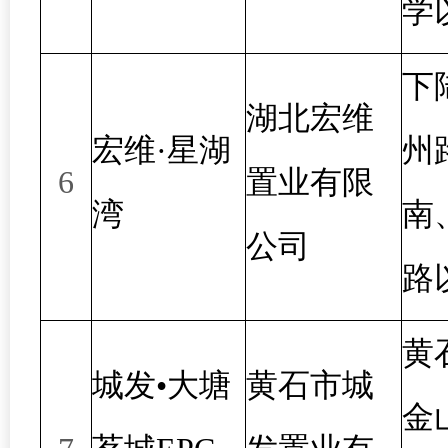
学
下
湖北宏维
宏维·星湖
州
6
置业有限
湾
南
公司
路
黄
城发•大塘
黄石市城
金