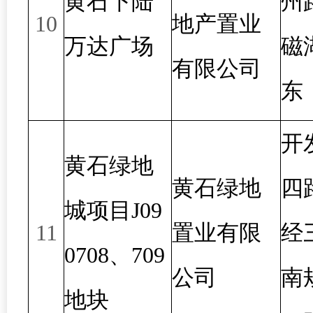
黄石下陆
州
10
地产置业
万达广场
磁
有限公司
东
开
黄石绿地
黄石绿地
四
城项目J09
11
置业有限
经
0708、709
公司
南
地块