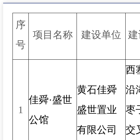
序
项目名称
建设单位
建
号
西
黄石佳舜
沿
佳舜·盛世
1
盛世置业
枣
公馆
有限公司
交