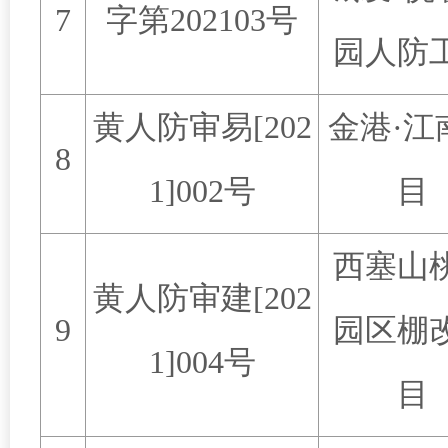
7
字第
202103
号
园人防
黄人防审易
[202
金港
·
江
8
1]002
号
目
西塞山
黄人防审建
[202
9
园区棚
1]004
号
目