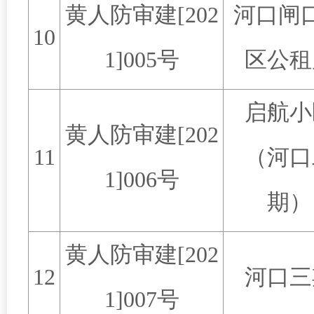
黄人防审建
[202
河口闸
10
1]005
号
区公租
启航小
黄人防审建
[202
11
（河口
1]006
号
期）
黄人防审建
[202
12
河口三
1]007
号