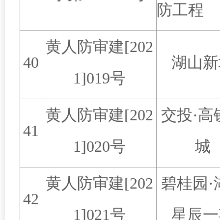
防工程
黄人防审建
[202
40
湖山新
1]019
号
黄人防审建
[202
交投
·
高
41
1]020
号
城
黄人防审建
[202
碧桂园
·
42
1]021
号
星辰一