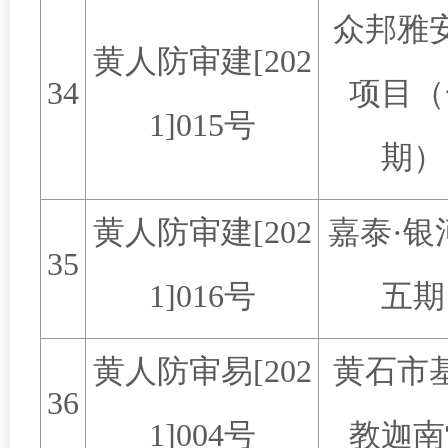
众邦雅
黄人防审建
[202
34
项目（
1]015
号
期）
黄人防审建
[202
嘉泰
·
银
35
1]016
号
五期
黄人防审易
[202
黄石市
36
1]004
号
教迦南