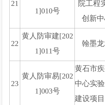
21
院工程
1]010
号
创新中
黄人防审建
[202
22
翰墨龙
1]011
号
黄石市疾
黄人防审易
[202
23
中心实验
1]003
号
建设项目