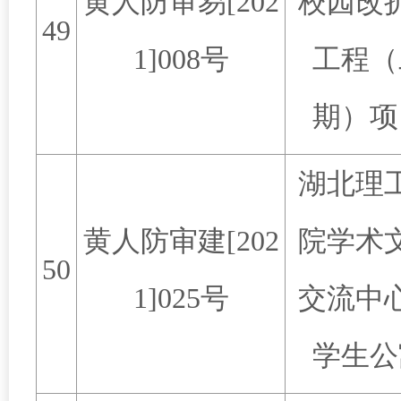
黄人防审易
[202
校园改
49
1]008
号
工程（
期）项
湖北理
黄人防审建
[202
院学术
50
1]025
号
交流中
学生公