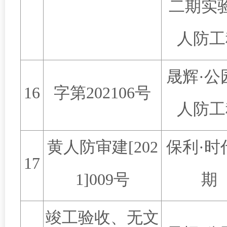
二期实
人防工
晟辉
·
公
16
字第
202106
号
人防工
黄人防审建
[202
保利
·
时
17
1]009
号
期
竣工验收、无文