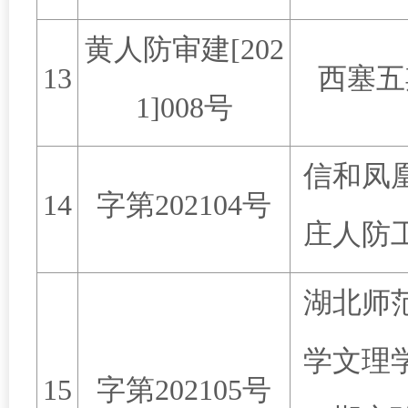
黄人防审建
[202
13
西塞五
1]008
号
信和凤
14
字第
202104
号
庄人防
湖北师
学文理
15
字第
202105
号