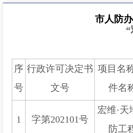
市人防办
“
序
行政许可决定书
项目名
号
文号
件名
宏维
·
天
1
字第
202101
号
防工