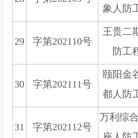
象人防
王贵二
29
字第
202110
号
防工
颐阳金
30
字第
202111
号
都人防
万利综
31
字第
202112
号
座人防