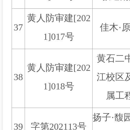
黄人防审建
[202
37
佳木
·
1]017
号
黄石二
黄人防审建
[202
38
江校区
1]018
号
属工
扬子
·
馥
39
字第
202113
号