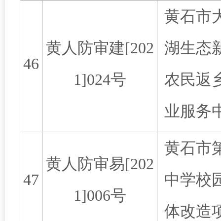
黄石市
黄人防审建
[202
湖生态
46
1]024
号
农民返
业服务
黄石市
黄人防审易
[202
47
中学校
1]006
号
体改造