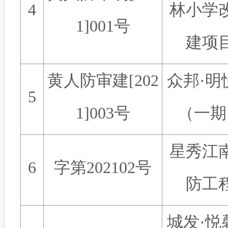
4
林小学
1]001
号
建项
黄人防审建
[202
众邦
·
明
5
1]003
号
（一期
星秀江
6
字第
202102
号
防工
城发
·
悦