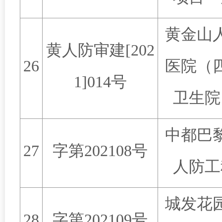
黄金山
黄人防审建
[202
26
医院（
1]014
号
卫生院
中都巴
27
字第
202108
号
人防工
城发花
28
字第
202109
号