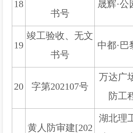
18
晟辉
·
公
书号
竣工验收、无文
19
中都
·
巴
书号
万达广
20
字第
202107
号
防工
湖北理
黄人防审建
[202