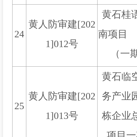
黄石桂
黄人防审建
[202
24
南项
1]012
号
（一
黄石临
黄人防审建
[202
务产业
25
1]013
号
栋企业
项目一