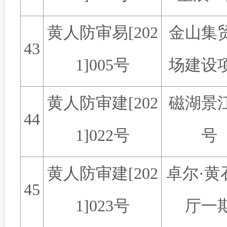
黄人防审易
[202
金山集
43
1]005
号
场建设
黄人防审建
[202
磁湖景
44
1]022
号
号
黄人防审建
[202
卓尔
·
黄
45
1]023
号
厅一