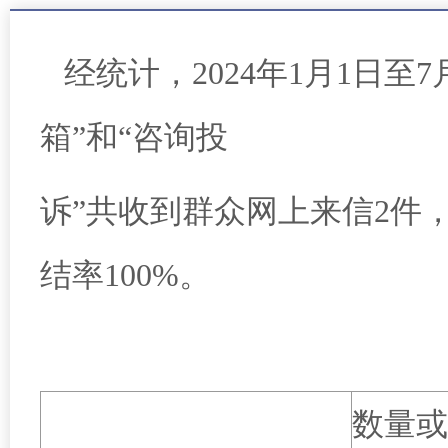
经统计，
2024
年1
月
1
日至7
箱”和“咨询投
诉”共收到群众网上来信
2
件
结率
100%
。
数量或