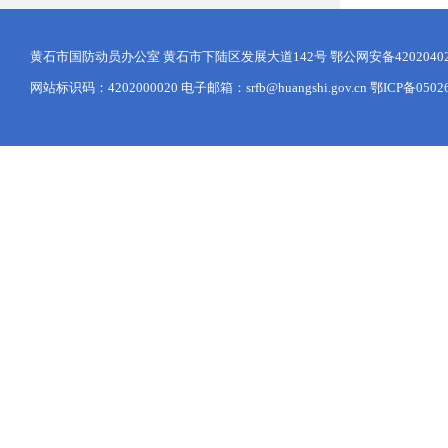
黄石市国防动员办公室 黄石市下陆区发展大道142号
鄂公网安备42020402
网站标识码：4202000020 电子邮箱：srfb@huangshi.gov.cn 鄂ICP备0502